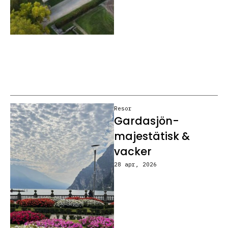
Resor
Gardasjön-
majestätisk &
vacker
28 apr, 2026