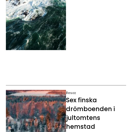
Resor
Sex finska
drömboenden i
jultomtens
hemstad