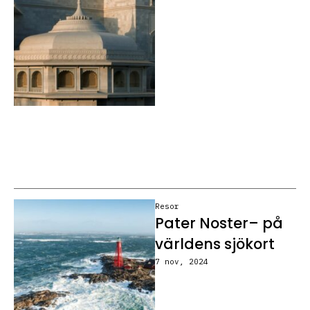
Resor
Pater Noster– på
världens sjökort
7 nov, 2024