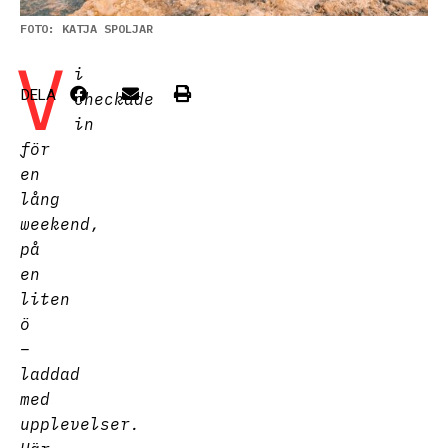
FOTO: KATJA SPOLJAR
V
i
DELA
checkade
in
för
en
lång
weekend,
på
en
liten
ö
–
laddad
med
upplevelser.