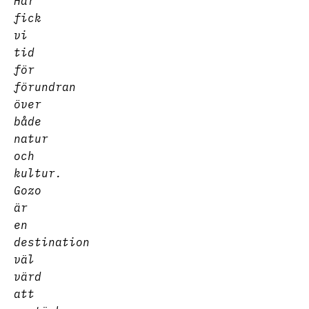
Här
fick
vi
tid
för
förundran
över
både
natur
och
kultur.
Gozo
är
en
destination
väl
värd
att