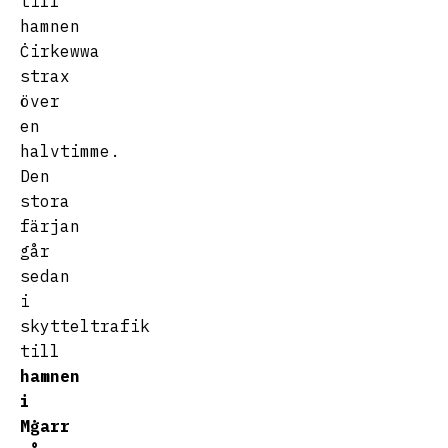
till
hamnen
Ċirkewwa
strax
över
en
halvtimme.
Den
stora
färjan
går
sedan
i
skytteltrafik
till
hamnen
i
Mġarr