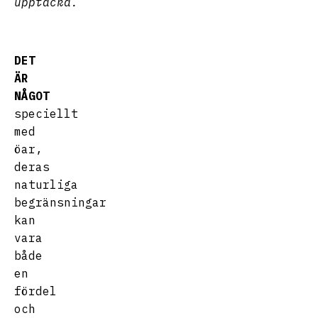
upptäcka.
DET
ÄR
NÅGOT
speciellt
med
öar,
deras
naturliga
begränsningar
kan
vara
både
en
fördel
och