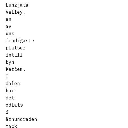
Lunzjata
Valley,
en
av
öns
frodigaste
platser
intill
byn
Kerċem.
I
dalen
har
det
odlats
i
århundraden
tack