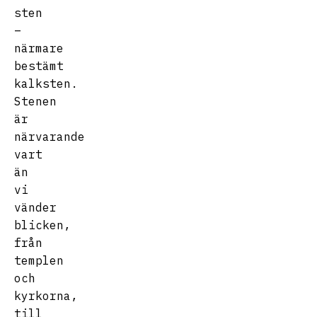
sten
–
närmare
bestämt
kalksten.
Stenen
är
närvarande
vart
än
vi
vänder
blicken,
från
templen
och
kyrkorna,
till