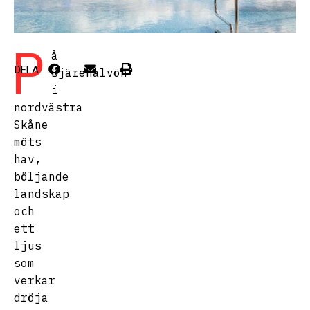
P
å
DELA
Bjärehalvön
i
nordvästra
Skåne
möts
hav,
böljande
landskap
och
ett
ljus
som
verkar
dröja