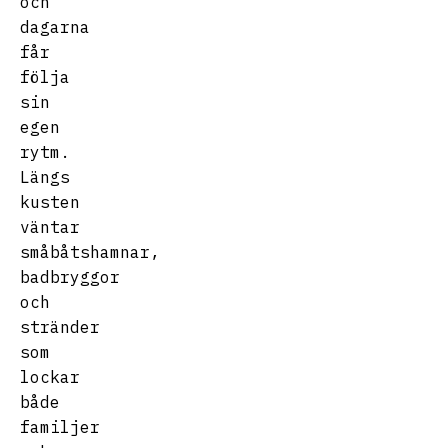
och
dagarna
får
följa
sin
egen
rytm.
Längs
kusten
väntar
småbåtshamnar,
badbryggor
och
stränder
som
lockar
både
familjer