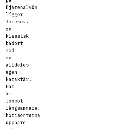
på
Bjärehalvön
ligger
Torekov,
en
klassisk
badort
med
en
alldeles
egen
karaktär.
Här
är
tempot
långsammare,
horisonterna
öppnare