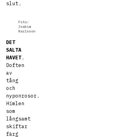
slut.
Foto:
Joakim
Karlsson
DET
SALTA
HAVET
.
Doften
av
tång
och
nyponrosor.
Himlen
som
långsamt
skiftar
färg