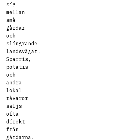
sig
mellan
små
gårdar
och
slingrande
landsvägar.
Sparris,
potatis
och
andra
lokal
råvaror
säljs
ofta
direkt
från
gårdarna.