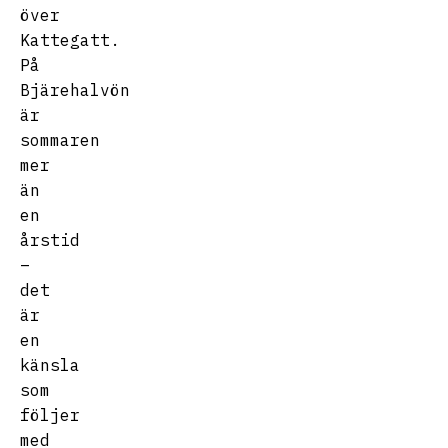
över
Kattegatt.
På
Bjärehalvön
är
sommaren
mer
än
en
årstid
–
det
är
en
känsla
som
följer
med