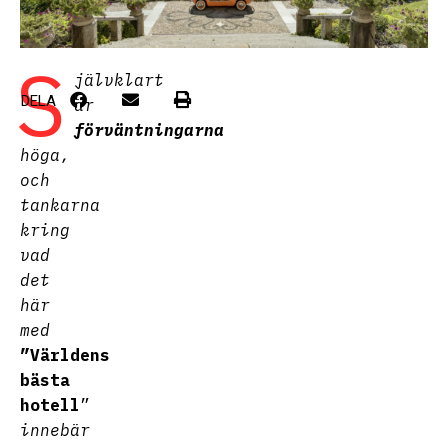
S
jälvklart
DELA
är
förväntningarna
höga,
och
tankarna
kring
vad
det
här
med
”Världens
bästa
hotell
”
innebär