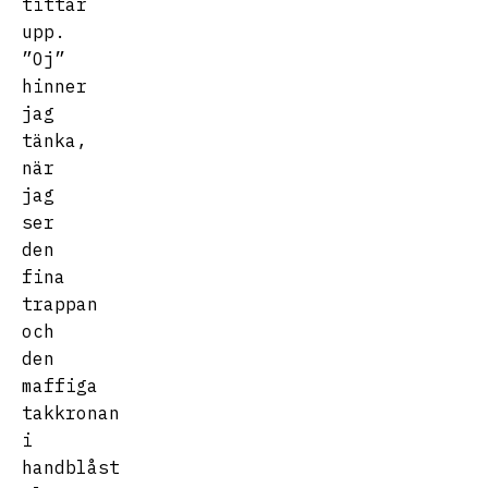
tittar
upp.
”Oj”
hinner
jag
tänka,
när
jag
ser
den
fina
trappan
och
den
maffiga
takkronan
i
handblåst