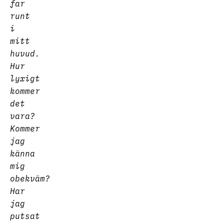
far
runt
i
mitt
huvud.
Hur
lyxigt
kommer
det
vara?
Kommer
jag
känna
mig
obekväm?
Har
jag
putsat