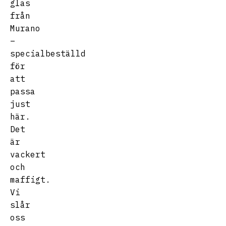
glas
från
Murano
–
specialbeställd
för
att
passa
just
här.
Det
är
vackert
och
maffigt.
Vi
slår
oss