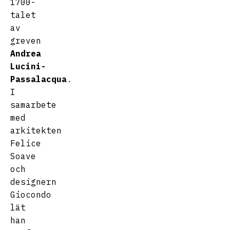
1700-
talet
av
greven
Andrea
Lucini-
Passalacqua
.
I
samarbete
med
arkitekten
Felice
Soave
och
designern
Giocondo
lät
han