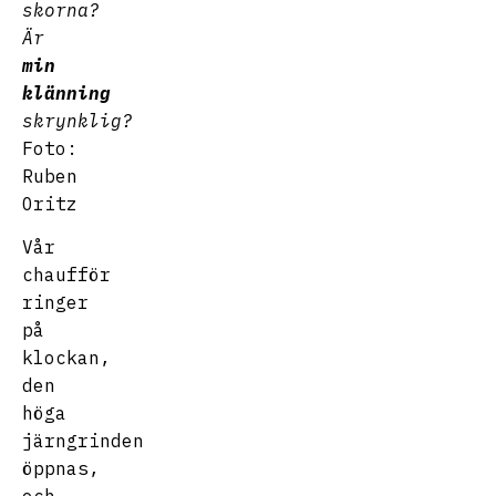
skorna?
Är
min
klänning
skrynklig?
Foto:
Ruben
Oritz
Vår
chaufför
ringer
på
klockan,
den
höga
järngrinden
öppnas,