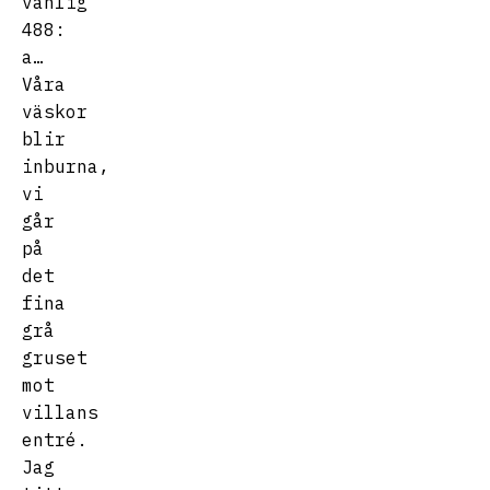
vanlig
488:
a…
Våra
väskor
blir
inburna,
vi
går
på
det
fina
grå
gruset
mot
villans
entré.
Jag