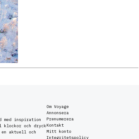
Om Voyage
Annonsera
Prenumerera
d med inspiration
Kontakt
l klockor och dryck
Mitt konto
 en aktuell och
Integritetspolicy