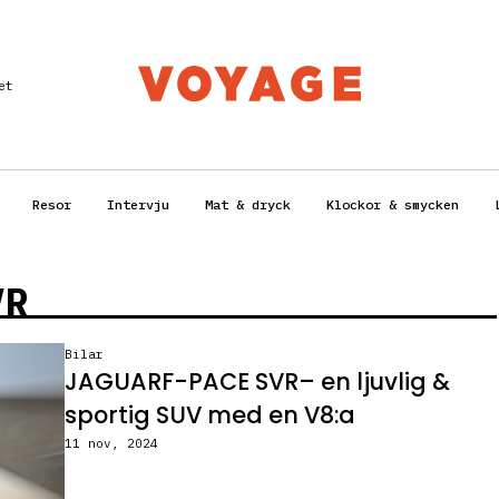
et
Resor
Intervju
Mat & dryck
Klockor & smycken
VR
Bilar
JAGUARF-PACE SVR– en ljuvlig &
sportig SUV med en V8:a
11 nov, 2024