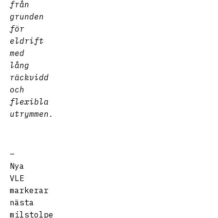
från
grunden
för
eldrift
med
lång
räckvidd
och
flexibla
utrymmen.
–
Nya
VLE
markerar
nästa
milstolpe