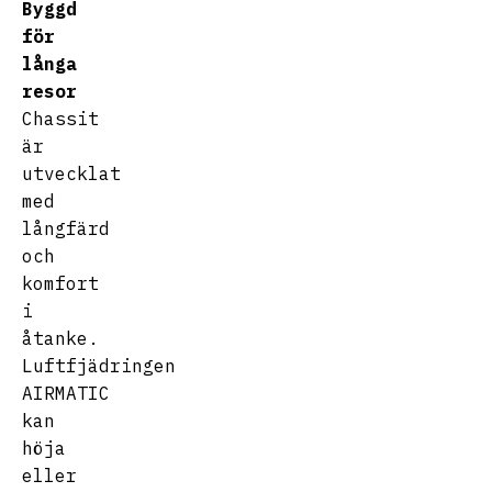
Byggd
för
långa
resor
Chassit
är
utvecklat
med
långfärd
och
komfort
i
åtanke.
Luftfjädringen
AIRMATIC
kan
höja
eller