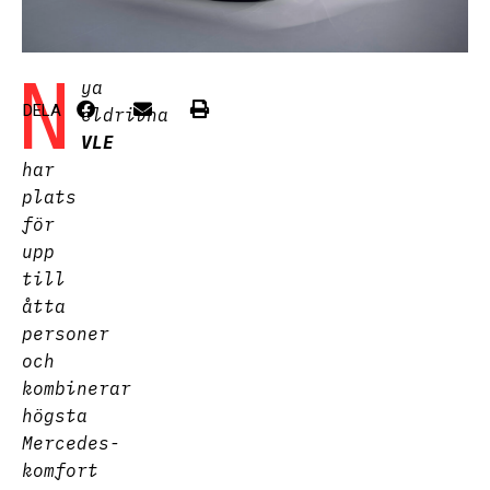
N
ya
DELA
eldrivna
VLE
har
plats
för
upp
till
åtta
personer
och
kombinerar
högsta
Mercedes-
komfort