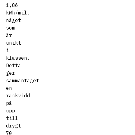
1,86
kWh/mil.
något
som
är
unikt
i
klassen.
Detta
ger
sammantaget
en
räckvidd
på
upp
till
drygt
70