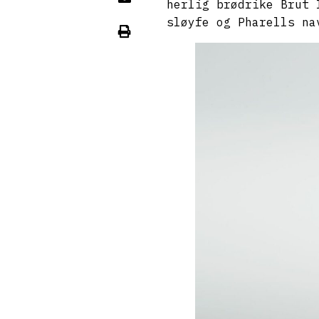
herlig brødrike Brut 
sløyfe og Pharells na