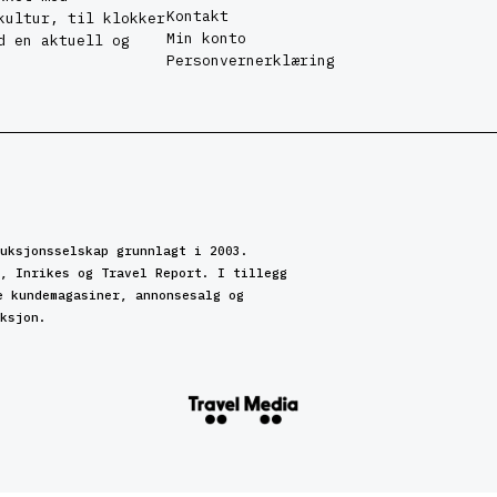
Kontakt
kultur, til klokker
Min konto
d en aktuell og
Personvernerklæring
uksjonsselskap grunnlagt i 2003.
, Inrikes og Travel Report. I tillegg
e kundemagasiner, annonsesalg og
ksjon.