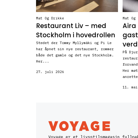
Mat Og Drikke
Mat Og 
Restaurant Liv – med
Aira
Stockholm i hovedrollen
gast
verd
Stedet der Tommy Myllymäki og Pi Le
har åpnet sin nye restaurant, rommer
På Djur
både det gamle og det nye Stockholm.
restaur
Her...
forvand
Her møt
27. juli 2026
anrette
11. mai
Voyage er et livsstilsmagasin fullpa