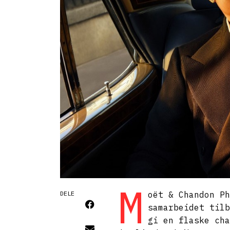
M
DELE
oët & Chandon Ph
samarbeidet tilb
gi en flaske cha