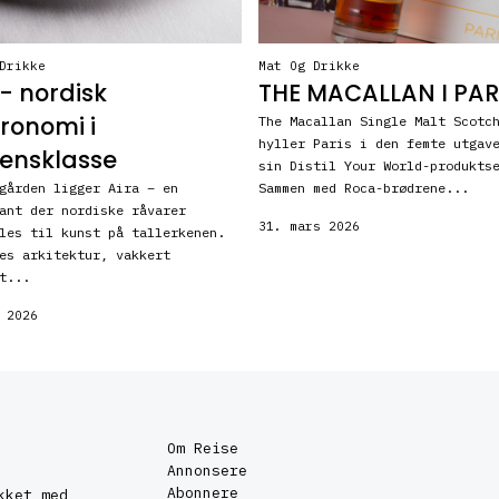
Drikke
Mat Og Drikke
 - nordisk
THE MACALLAN I PAR
ronomi i
The Macallan Single Malt Scotc
hyller Paris i den femte utgav
ensklasse
sin Distil Your World-produkts
gården ligger Aira – en
Sammen med Roca-brødrene...
ant der nordiske råvarer
31. mars 2026
les til kunst på tallerkenen.
es arkitektur, vakkert
t...
 2026
Om Reise
Annonsere
Abonnere
kket med