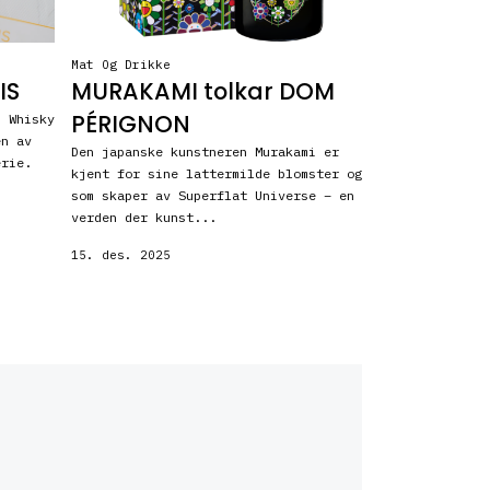
Mat Og Drikke
IS
MURAKAMI tolkar DOM
PÉRIGNON
h Whisky
en av
Den japanske kunstneren Murakami er
erie.
kjent for sine lattermilde blomster og
som skaper av Superflat Universe – en
verden der kunst...
15. des. 2025