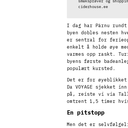
ciderhouse.ee
I dag har Pärnu rundt
byen dobles nesten hv
er sentral for ferieo
enkelt å holde øye me
varmes opp raskt. Tur
byens første badeanle
populært kursted.
Det er for øyeblikket
Da VOYAGE sjekket inn
på, reiste vi via Tal
omtrent 1,5 timer hvi
En pitstopp
Men det er selvfølgel