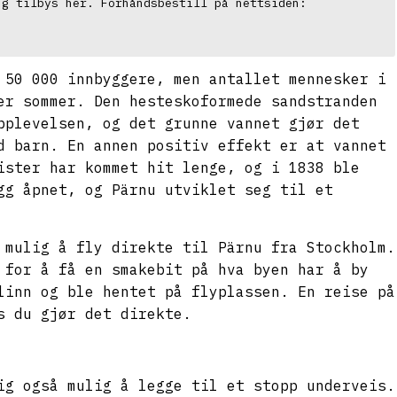
smaksprøver og shopping tilbys her. Forhåndsbestill på nettsiden: 
 50 000 innbyggere, men antallet mennesker i
er sommer. Den hesteskoformede sandstranden
pplevelsen, og det grunne vannet gjør det
d barn. En annen positiv effekt er at vannet
ister har kommet hit lenge, og i 1838 ble
gg åpnet, og Pärnu utviklet seg til et
 mulig å fly direkte til Pärnu fra Stockholm.
 for å få en smakebit på hva byen har å by
linn og ble hentet på flyplassen. En reise på
s du gjør det direkte.
ig også mulig å legge til et stopp underveis.