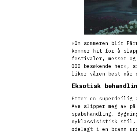
«Om sommeren blir Pär
kommer hit for å slap
festivaler, messer og
000 besøkende her», s
liker våren best når 
Eksotisk behandli
Etter en superdeilig 
Ave slipper meg av p
spabehandling. Bygnin
nyklassisistisk stil,
ødelagt i en brann un