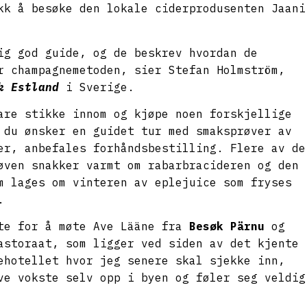
kk å besøke den lokale ciderprodusenten Jaani
ig god guide, og de beskrev hvordan de
r champagnemetoden, sier Stefan Holmström,
k Estland
i Sverige.
are stikke innom og kjøpe noen forskjellige
 du ønsker en guidet tur med smaksprøver av
er, anbefales forhåndsbestilling. Flere av de
øven snakker varmt om rabarbracideren og den
m lages om vinteren av eplejuice som fryses
.
te for å møte Ave Lääne fra
Besøk Pärnu
og
astoraat, som ligger ved siden av det kjente
ehotellet hvor jeg senere skal sjekke inn,
ve vokste selv opp i byen og føler seg veldig