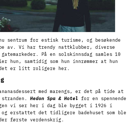
nu sentrum for estisk turisme, og besøkende
pe av. Vi har trendy nattklubber, diverse
 gatemarkeder. På en solskinnsdag samles 10
ier hun, samtidig som hun innrømmer at hun
det er litt roligere her.
ng
ananasdessert med marengs, er det på tide at
å stranden.
Hedon Spa & Hotel
for en spennende
gen vi ser her i dag ble bygget i 1926 i
 og erstattet det tidligere badehuset som ble
der første verdenskrig.