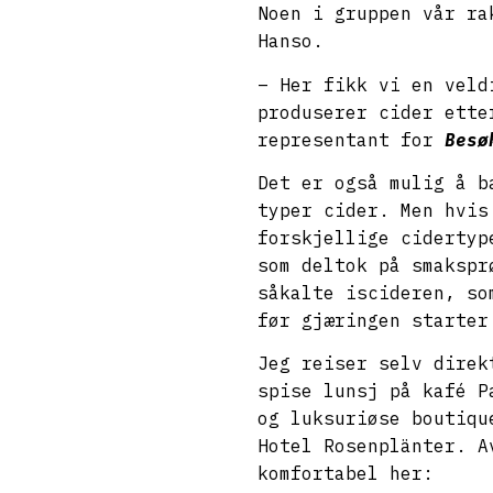
Noen i gruppen vår ra
Hanso.
– Her fikk vi en veld
produserer cider ette
representant for
Besø
Det er også mulig å b
typer cider. Men hvis
forskjellige cidertyp
som deltok på smakspr
såkalte iscideren, so
før gjæringen starter
Jeg reiser selv direk
spise lunsj på kafé P
og luksuriøse boutiqu
Hotel Rosenplänter. A
komfortabel her: