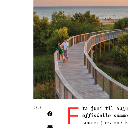
F
DELE
ra juni til aug
offisielle somme
sommergjestene k