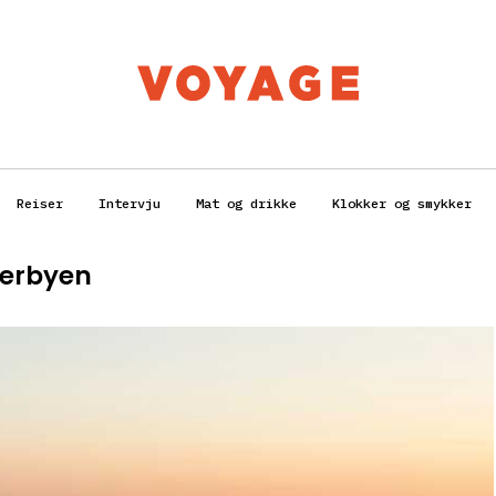
Reiser
Intervju
Mat og drikke
Klokker og smykker
merbyen