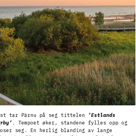
ust tar Pärnu på seg tittelen
’Estlands
rby’
. Tempoet øker, standene fylles opp og
oser seg. En herlig blanding av lange