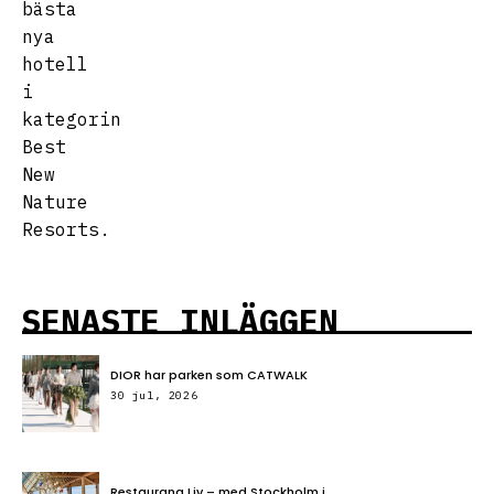
bästa
nya
hotell
i
kategorin
Best
New
Nature
Resorts.
SENASTE INLÄGGEN
DIOR har parken som CATWALK
30 jul, 2026
Restaurang Liv – med Stockholm i