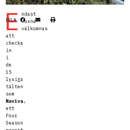
E
ndast
DELA
vuxna
välkomnas
att
checka
in
i
de
15
lyxiga
tälten
som
Naviva
,
ett
Four
Season