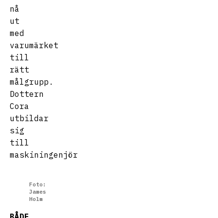
nå
ut
med
varumärket
till
rätt
målgrupp.
Dottern
Cora
utbildar
sig
till
maskiningenjör
Foto:
James
Holm
BÅDE