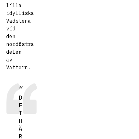
lilla
idylliska
Vadstena
vid
den
nordöstra
delen
av
Vättern.
D
E
T
H
Ä
R