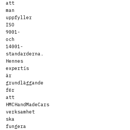
att
man
uppfyller
ISO
9001-
och
14001-
standarderna.
Hennes
expertis
är
grundläggande
för
att
HMCHandMadeCars
verksamhet
ska
fungera