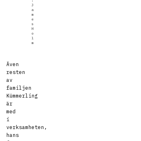
:
J
a
m
e
s
H
o
l
m
Även
resten
av
familjen
Kümmerling
är
med
i
verksamheten,
hans