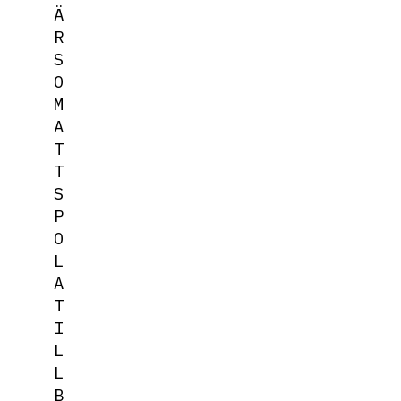
Ä
R
S
O
M
A
T
T
S
P
O
L
A
T
I
L
L
B