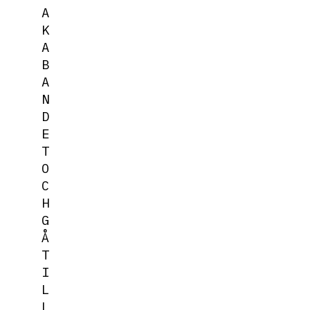
A
K
A
B
A
N
D
E
T
O
C
H
G
Å
T
I
L
L