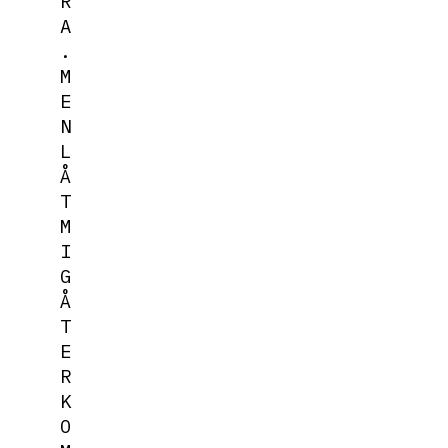
R
A
.
M
E
N
L
Å
T
M
I
G
Å
T
E
R
K
O