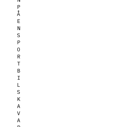
P
Å
E
N
S
P
O
R
T
B
I
L
S
K
A
V
A