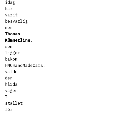
idag
har
varit
besvärlig
men
Thomas
Kümmerling
,
som
ligger
bakom
HMCHandMadeCars,
valde
den
hårda
vägen.
I
stället
för