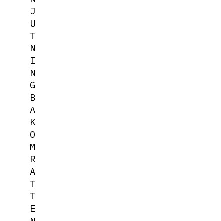
J
U
T
N
I
N
G
B
A
K
O
M
R
A
T
T
E
N