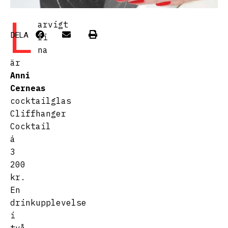
L
arvigt
DELA
fi
na
är
Anni
Cerneas
cocktailglas
Cliffhanger
Cocktail
á
3
200
kr.
En
drinkupplevelse
i