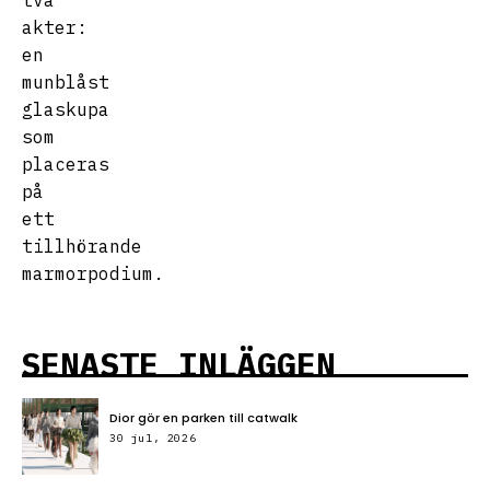
två
akter:
en
munblåst
glaskupa
som
placeras
på
ett
tillhörande
marmorpodium.
SENASTE INLÄGGEN
Dior gör en parken till catwalk
30 jul, 2026