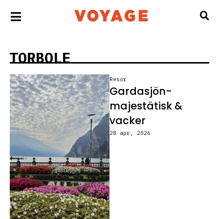
TORBOLE
Resor
Gardasjön-
majestätisk &
vacker
28 apr, 2026