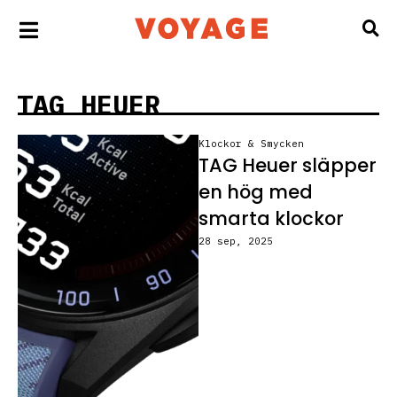
TAG HEUER
Klockor & Smycken
TAG Heuer släpper
en hög med
smarta klockor
28 sep, 2025