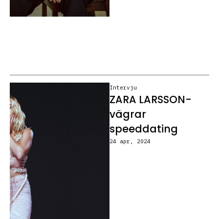
Intervju
ZARA LARSSON-
vägrar
speeddating
24 apr, 2024