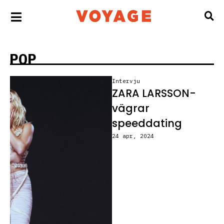
POP
Intervju
ZARA LARSSON-
vägrar
speeddating
24 apr, 2024