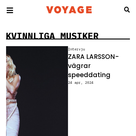
KVINNLIGA MUSIKER
Intervju
ZARA LARSSON-
vägrar
speeddating
24 apr, 2024