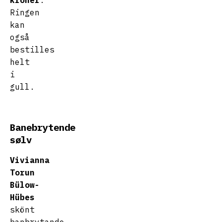
kroner
.
Ringen
kan
også
bestilles
helt
i
gull.
Banebrytende
sølv
Vivianna
Torun
Bülow-
Hübes
skönt