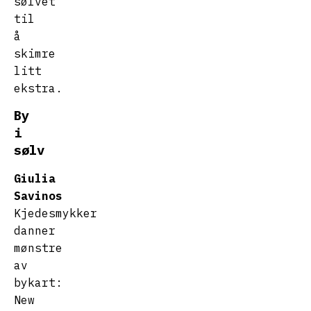
sølvet
til
å
skimre
litt
ekstra.
By
i
sølv
Giulia
Savinos
Kjedesmykker
danner
mønstre
av
bykart:
New