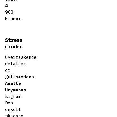
4
900
kroner
.
Stress
mindre
Overraskende
detaljer
er
gullsmedens
Anette
Heymanns
signum.
Den
enkelt
skjønne