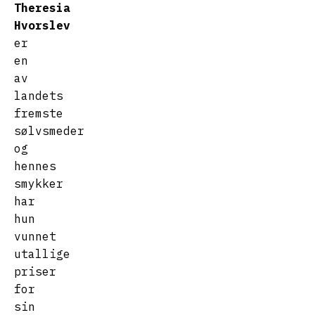
Theresia
Hvorslev
er
en
av
landets
fremste
sølvsmeder
og
hennes
smykker
har
hun
vunnet
utallige
priser
for
sin