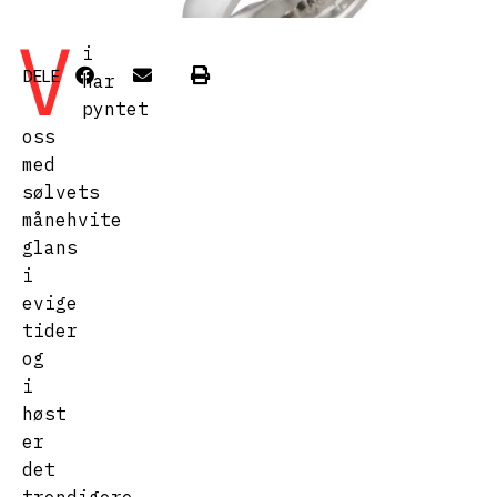
V
i
DELE
har
pyntet
oss
med
sølvets
månehvite
glans
i
evige
tider
og
i
høst
er
det