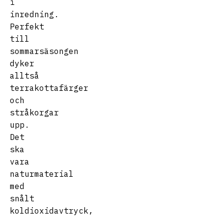
i
inredning.
Perfekt
till
sommarsäsongen
dyker
alltså
terrakottafärger
och
stråkorgar
upp.
Det
ska
vara
naturmaterial
med
snålt
koldioxidavtryck,