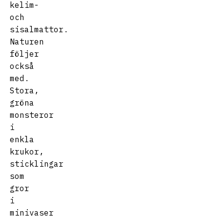
kelim-
och
sisalmattor.
Naturen
följer
också
med.
Stora,
gröna
monsteror
i
enkla
krukor,
sticklingar
som
gror
i
minivaser