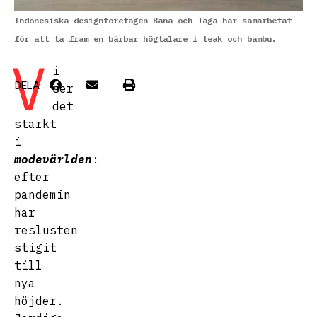
Indonesiska designföretagen Bana och Taga har samarbetat
för att ta fram en bärbar högtalare i teak och bambu.
V
i
DELA
ser
det
starkt
i
modevärlden
:
efter
pandemin
har
reslusten
stigit
till
nya
höjder.