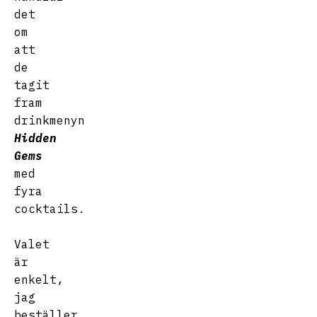
det
om
att
de
tagit
fram
drinkmenyn
Hidden
Gems
med
fyra
cocktails.
Valet
är
enkelt,
jag
beställer