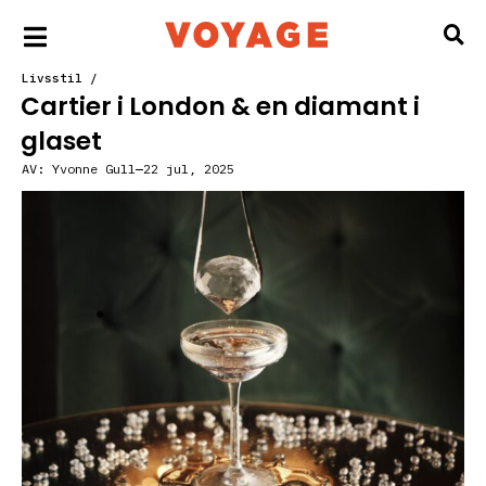
Livsstil
/
Cartier i London & en diamant i
glaset
AV:
Yvonne Gull
22 jul, 2025