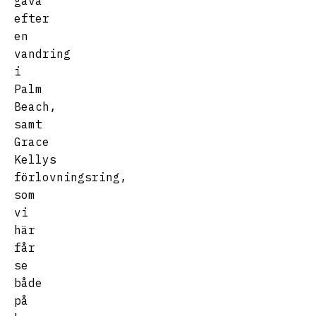
gåva
efter
en
vandring
i
Palm
Beach,
samt
Grace
Kellys
förlovningsring,
som
vi
här
får
se
både
på