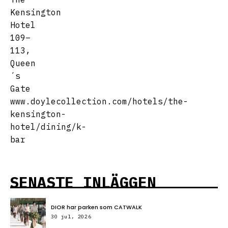
Kensington
Hotel
109–
113,
Queen
´s
Gate
www.doylecollection.com/hotels/the-
kensington-
hotel/dining/k-
bar
SENASTE INLÄGGEN
DIOR har parken som CATWALK
30 jul, 2026