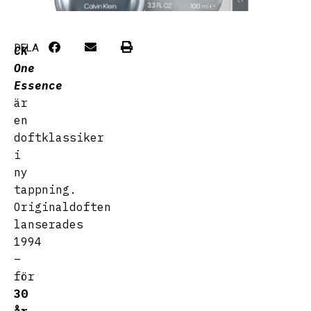
DELA
CK
One
Essence
är
en
doftklassiker
i
ny
tappning.
Originaldoften
lanserades
1994
–
för
30