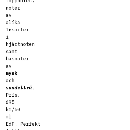
toppnoten,
noter
av
olika
te
sorter
i
hjärtnoten
samt
basnoter
av
mysk
och
sandelträ
.
Pris,
695
kr/50
ml
EdP. Perfekt