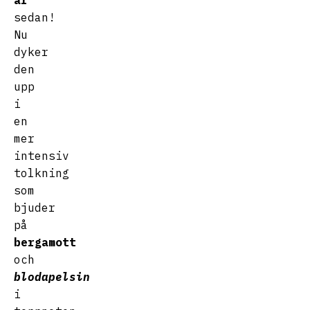
år
sedan!
Nu
dyker
den
upp
i
en
mer
intensiv
tolkning
som
bjuder
på
bergamott
och
blodapelsin
i