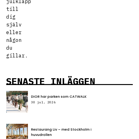
julklapp
till
dig
själv
eller
någon
du
gillar.
SENASTE INLÄGGEN
DIOR har parken som CATWALK
30 jul, 2026
Restaurang Liv – med Stockholm i
huvudrollen