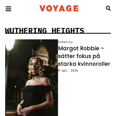
WUTHERING HEIGHTS
Intervju
Margot Robbie –
sätter fokus på
starka kvinnoroller
8 apr, 2026