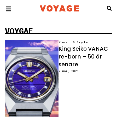
VOYGAE
Klockor & Smycken
King Seiko VANAC
re-born – 50 år
senare
7 mar, 2025