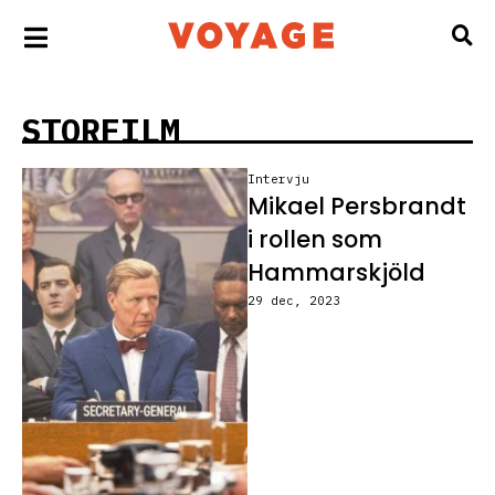
STORFILM
Intervju
Mikael Persbrandt
i rollen som
Hammarskjöld
29 dec, 2023