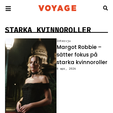
STARKA KVINNOROLLER
Intervju
Margot Robbie –
sätter fokus på
starka kvinnoroller
8 apr, 2026