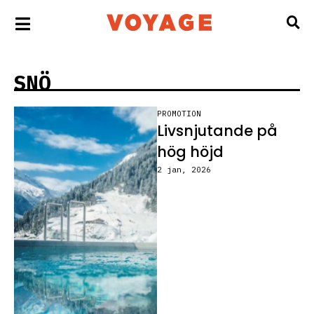
SNÖ
PROMOTION
Livsnjutande på
hög höjd
2 jan, 2026