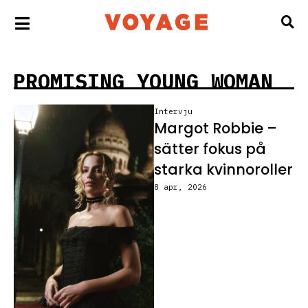
PROMISING YOUNG WOMAN
Intervju
Margot Robbie –
sätter fokus på
starka kvinnoroller
8 apr, 2026