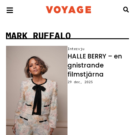
MARK RUFFALO
Intervju
HALLE BERRY – en
gnistrande
filmstjärna
29 dec, 2025