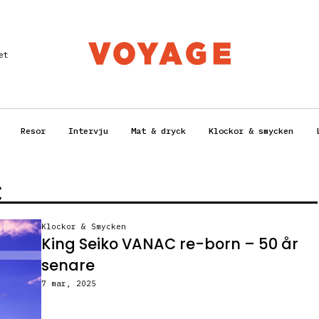
et
Resor
Intervju
Mat & dryck
Klockor & smycken
C
Klockor & Smycken
King Seiko VANAC re-born – 50 år
senare
7 mar, 2025