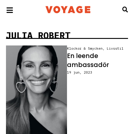
JULIA ROBERT
Klockor & Smycken
,
Livsstil
En leende
ambassadör
19 jun, 2023