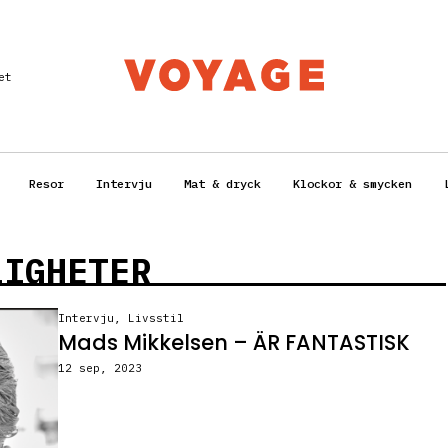
et
Resor
Intervju
Mat & dryck
Klockor & smycken
LIGHETER
Intervju
,
Livsstil
Mads Mikkelsen – ÄR FANTASTISK
12 sep, 2023