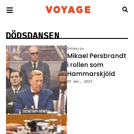
DÖDSDANSEN
Intervju
Mikael Persbrandt
i rollen som
Hammarskjöld
29 dec, 2023