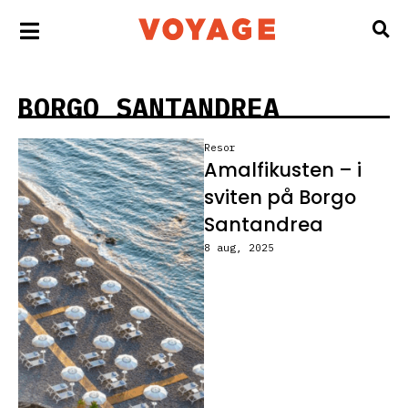
BORGO SANTANDREA
Resor
Amalfikusten – i
sviten på Borgo
Santandrea
8 aug, 2025