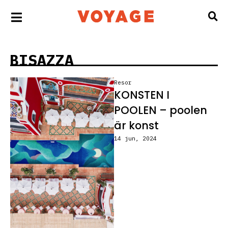
BISAZZA
Resor
KONSTEN I
POOLEN – poolen
är konst
14 jun, 2024