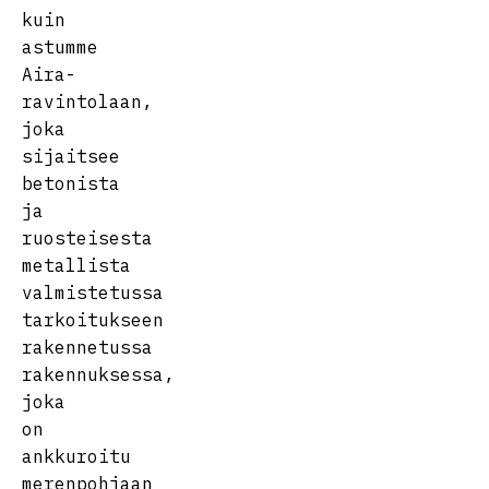
kuin
astumme
Aira-
ravintolaan,
joka
sijaitsee
betonista
ja
ruosteisesta
metallista
valmistetussa
tarkoitukseen
rakennetussa
rakennuksessa,
joka
on
ankkuroitu
merenpohjaan