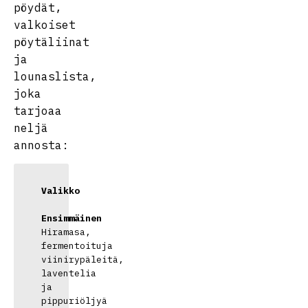
pöydät,
valkoiset
pöytäliinat
ja
lounaslista,
joka
tarjoaa
neljä
annosta:
Valikko
Ensimmäinen
Hiramasa, 
fermentoituja 
viinirypäleitä, 
laventelia 
ja 
pippuriöljyä
