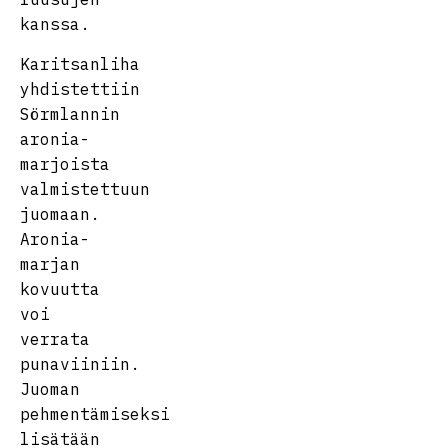
kanssa.
Karitsanliha
yhdistettiin
Sörmlannin
aronia-
marjoista
valmistettuun
juomaan.
Aronia-
marjan
kovuutta
voi
verrata
punaviiniin.
Juoman
pehmentämiseksi
lisätään