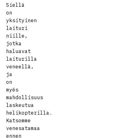
Siellä
on
yksityinen
laituri
niille,
jotka
haluavat
laiturilla
veneellä,
ja
on
myös
mahdollisuus
laskeutua
helikopterilla.
Katsomme
venesatamaa
ennen