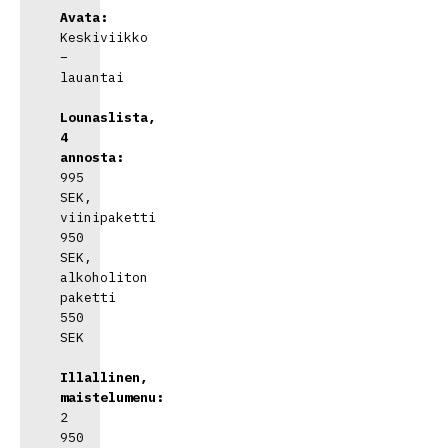
Avata:
Keskiviikko 
– 
lauantai

Lounaslista, 
4 
annosta:
995 
SEK, 
viinipaketti 
950 
SEK, 
alkoholiton 
paketti 
550 
SEK

Illallinen, 
maistelumenu:
2 
950 