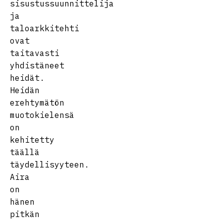
sisustussuunnittelija
ja
taloarkkitehti
ovat
taitavasti
yhdistäneet
heidät.
Heidän
erehtymätön
muotokielensä
on
kehitetty
täällä
täydellisyyteen.
Aira
on
hänen
pitkän