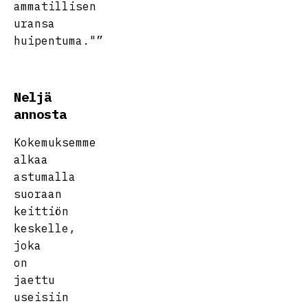
ammatillisen
uransa
huipentuma."”
Neljä
annosta
Kokemuksemme
alkaa
astumalla
suoraan
keittiön
keskelle,
joka
on
jaettu
useisiin