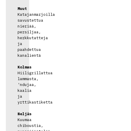
Muut
Katajanmarjoilla 
savustettua 
nieriää, 
persiljaa, 
herkkutatteja 
ja 
paahdettua 
kanalientä

Kolmas
Hiiligrillattua 
lammasta, 
'ndujaa, 
kaalia 
ja 
yrttikastiketta

Neljäs
Kuumaa 
chiboustia, 