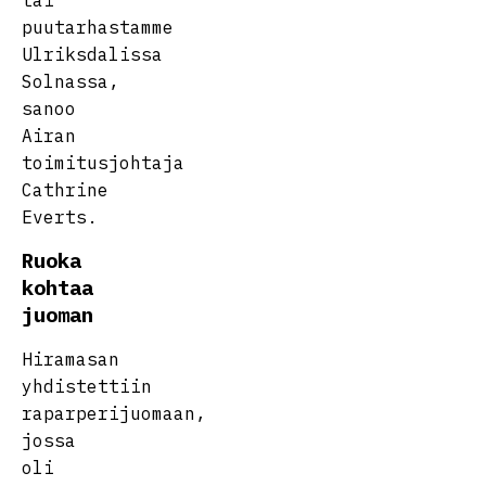
tai
puutarhastamme
Ulriksdalissa
Solnassa,
sanoo
Airan
toimitusjohtaja
Cathrine
Everts.
Ruoka
kohtaa
juoman
Hiramasan
yhdistettiin
raparperijuomaan,
jossa
oli