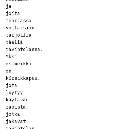
ja
joita
teoriassa
voitaisiin
tarjoilla
täällä
ravintolassa.
Yksi
esimerkki
on
kirsikkapuu,
jota
löytyy
käytävän
raoista,
jotka
jakavat
ravintolan