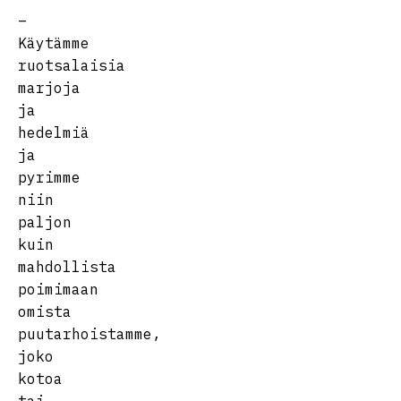
–
Käytämme
ruotsalaisia
marjoja
ja
hedelmiä
ja
pyrimme
niin
paljon
kuin
mahdollista
poimimaan
omista
puutarhoistamme,
joko
kotoa