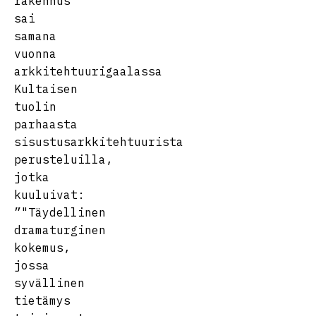
rakennus
sai
samana
vuonna
arkkitehtuurigaalassa
Kultaisen
tuolin
parhaasta
sisustusarkkitehtuurista
perusteluilla,
jotka
kuuluivat:
”"Täydellinen
dramaturginen
kokemus,
jossa
syvällinen
tietämys