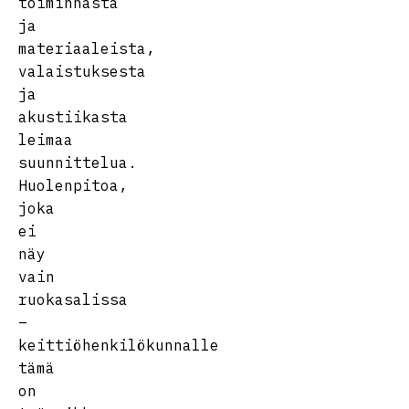
toiminnasta
ja
materiaaleista,
valaistuksesta
ja
akustiikasta
leimaa
suunnittelua.
Huolenpitoa,
joka
ei
näy
vain
ruokasalissa
–
keittiöhenkilökunnalle
tämä
on