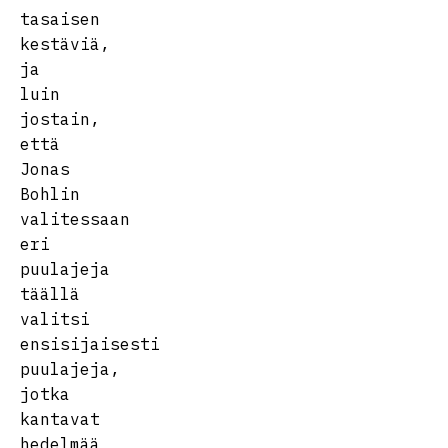
tasaisen
kestäviä,
ja
luin
jostain,
että
Jonas
Bohlin
valitessaan
eri
puulajeja
täällä
valitsi
ensisijaisesti
puulajeja,
jotka
kantavat
hedelmää