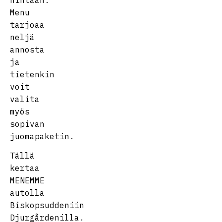
hintaan.
Menu
tarjoaa
neljä
annosta
ja
tietenkin
voit
valita
myös
sopivan
juomapaketin.
Tällä
kertaa
MENEMME
autolla
Biskopsuddeniin
Djurgårdenilla.