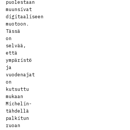
puolestaan
muunsivat
digitaaliseen
muotoon.
Tässä
on
selvää,
että
ympäristö
ja
vuodenajat
on
kutsuttu
mukaan
Michelin-
tähdellä
palkitun
ruoan