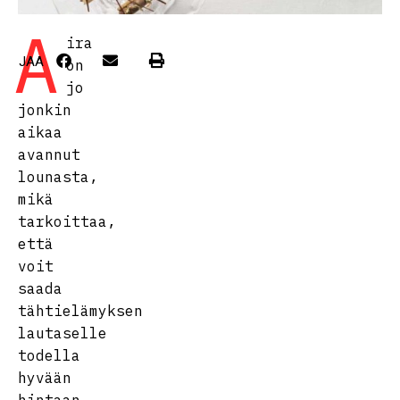
A
ira
JAA
on
jo
jonkin
aikaa
avannut
lounasta,
mikä
tarkoittaa,
että
voit
saada
tähtielämyksen
lautaselle
todella
hyvään