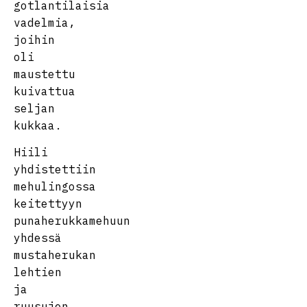
gotlantilaisia
vadelmia,
joihin
oli
maustettu
kuivattua
seljan
kukkaa.
Hiili
yhdistettiin
mehulingossa
keitettyyn
punaherukkamehuun
yhdessä
mustaherukan
lehtien
ja
ruusujen