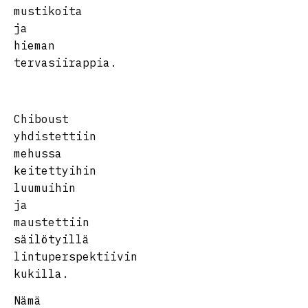
mustikoita
ja
hieman
tervasiirappia.
Chiboust
yhdistettiin
mehussa
keitettyihin
luumuihin
ja
maustettiin
säilötyillä
lintuperspektiivin
kukilla.
Nämä