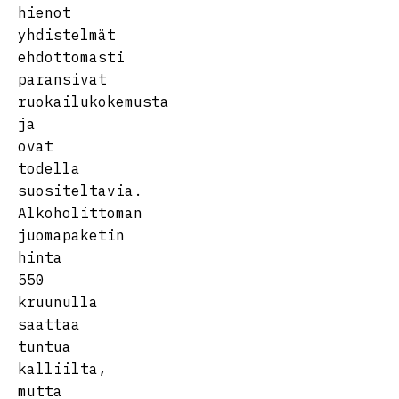
hienot
yhdistelmät
ehdottomasti
paransivat
ruokailukokemusta
ja
ovat
todella
suositeltavia.
Alkoholittoman
juomapaketin
hinta
550
kruunulla
saattaa
tuntua
kalliilta,
mutta