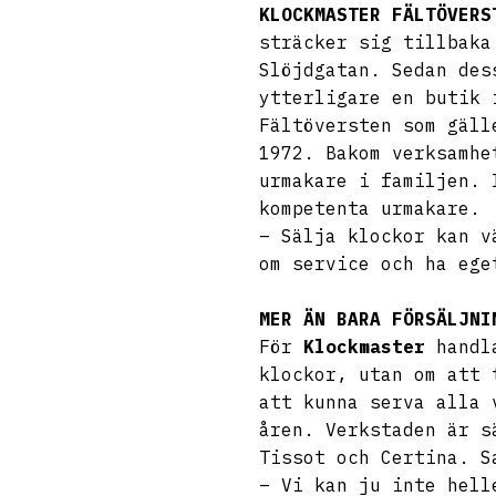
KLOCKMASTER FÄLTÖVERS
sträcker sig tillbaka
Slöjdgatan. Sedan des
ytterligare en butik 
Fältöversten som gäll
1972. Bakom verksamhe
urmakare i familjen. 
kompetenta urmakare.
– Sälja klockor kan v
om service och ha ege
MER ÄN BARA FÖRSÄLJNI
För
Klockmaster
handla
klockor, utan om att 
att kunna serva alla 
åren. Verkstaden är s
Tissot och Certina. S
– Vi kan ju inte hell