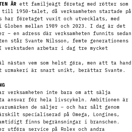
TEN
ÄR
ett familjeägt företag med rötter som
 till 1950-talet, då verksamheten startade på
s har företaget vuxit och utvecklats, med
i Globen mellan 1989 och 2023. I dag är det
er – en adress där verksamheten funnits sedan
ten står Svante Nilsson, femte generationens
I verkstaden arbetar i dag tre mycket
äl nästan vem som helst göra, men att ta hand
t urmakeri är snart unikt, berättar Svante.
NG
r verksamheten inte bara om att sälja
ta ansvar för hela livscykeln. Ambitionen är
varumärken de säljer – och har sålt genom
ärskilt specialiserad på Omega, Longines,
amtidigt finns begränsningar i branschen.
er utföra service på Rolex och andra