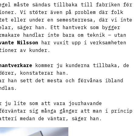
egel måste sändas tillbaka till fabriken för
ioner. Vi stöter även på problem där folk
tet eller under en semesterresa, där vi inte
elar, säger han. Ett hantverk som bygger
rmakare handlar inte bara om teknik – utan
vante Nilsson
har vuxit upp i verksamheten
tioner av kunder.
hantverkare
kommer ju kunderna tillbaka, de
dörer, konstaterar han.
ar han sett det mesta och förvånas ibland
ndlas.
r ju lite som att vara jourhavande
förväntar sig många gånger att man i princip
atteri medan de väntar, säger han.