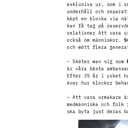
exklusiva ur, som i r
underhåll och reparat
köpt en klocka via nä
kan få tag på reservd
relationer Att vara u
också om människor.
S
och mött flera genera
– Sköter man sig som
är våra bästa ambassa
Efter 35 år i yrket h
över hur klockor beha
– Att vara urmakare ä
medmänniska och folk 
ska byta just deras b