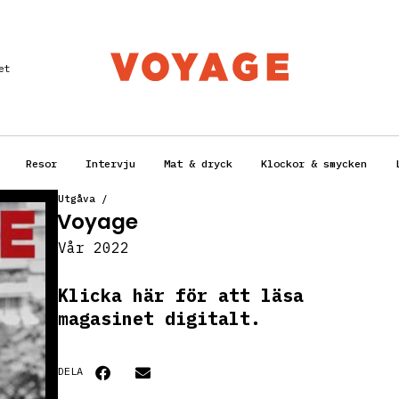
et
Resor
Intervju
Mat & dryck
Klockor & smycken
Utgåva
/
Voyage
Vår 2022
Klicka här för att läsa
magasinet digitalt.
DELA