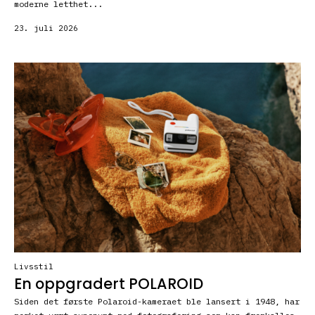
moderne letthet...
23. juli 2026
Livsstil
En oppgradert POLAROID
Siden det første Polaroid-kameraet ble lansert i 1948, har