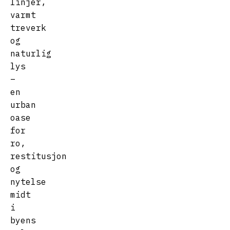
linjer,
varmt
treverk
og
naturlig
lys
–
en
urban
oase
for
ro,
restitusjon
og
nytelse
midt
i
byens