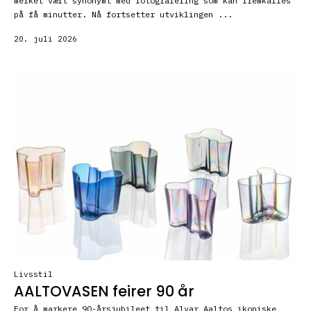
merket vært synonymt med fotografering som kan fremkalles
på få minutter. Nå fortsetter utviklingen ...
20. juli 2026
Livsstil
AALTOVASEN feirer 90 år
For å markere 90-årsjubileet til Alvar Aaltos ikoniske