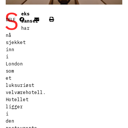
S
eks
DELE
sanser
har
nå
sjekket
inn
i
London
som
et
luksuriøst
velværehotell.
Hotellet
ligger
i
den