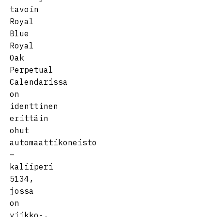
tavoin
Royal
Blue
Royal
Oak
Perpetual
Calendarissa
on
identtinen
erittäin
ohut
automaattikoneisto
–
kaliiperi
5134,
jossa
on
viikko-,