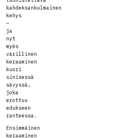
tunnistettava
kahdeksankulmainen
kehys
–
ja
nyt
myös
värillinen
keraaminen
kuori
sinisessä
sävyssä,
joka
erottuu
edukseen
ranteessa.
Ensimmäinen
keraaminen