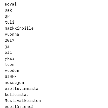
Royal
Oak
QP
tuli
markkinoille
vuonna
2017
ja
oli
yksi
tuon
vuoden
SIHH-
messujen
erottuvimmista
kelloista.
Mustavalkoisten
edeltäjiensä