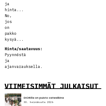
ja
hinta...
No,
jos
on
pakko
kysyä...
Hinta/saatavuus:
Pyynnöstä
ja
ajanvarauksella.
VIIMEISIMMÄT JULKAISUT
DIORilla on puisto catwalkina
30. heinäkuuta 2026