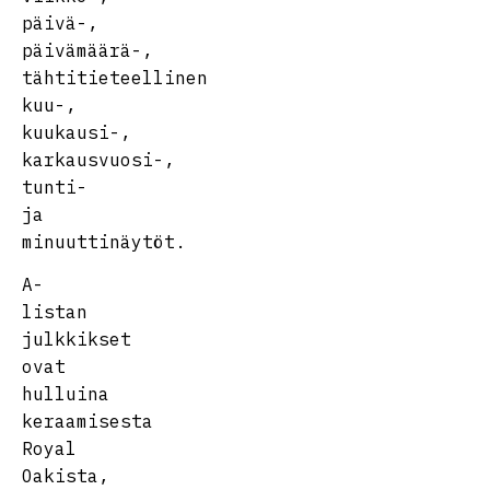
päivä-,
päivämäärä-,
tähtitieteellinen
kuu-,
kuukausi-,
karkausvuosi-,
tunti-
ja
minuuttinäytöt.
A-
listan
julkkikset
ovat
hulluina
keraamisesta
Royal
Oakista,