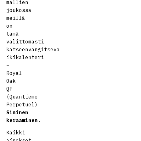
mallien
joukossa
meillä
on
tämä
välittömästi
katseenvangitseva
ikikalenteri
–
Royal
Oak
QP
(Quantieme
Perpetuel)
Sininen
keraaminen.
Kaikki
ainekset