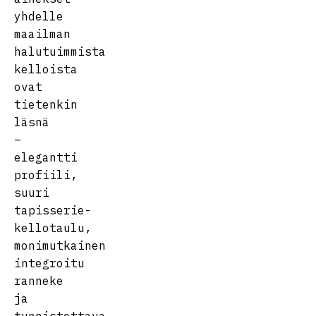
yhdelle
maailman
halutuimmista
kelloista
ovat
tietenkin
läsnä
–
elegantti
profiili,
suuri
tapisserie-
kellotaulu,
monimutkainen
integroitu
ranneke
ja