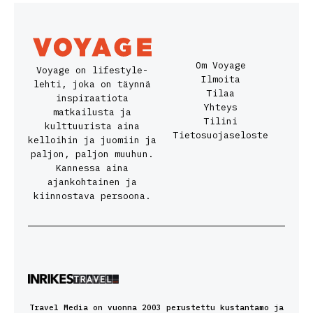
Om Voyage
Voyage on lifestyle-
Ilmoita
lehti, joka on täynnä
Tilaa
inspiraatiota
Yhteys
matkailusta ja
Tilini
kulttuurista aina
Tietosuojaseloste
kelloihin ja juomiin ja
paljon, paljon muuhun.
Kannessa aina
ajankohtainen ja
kiinnostava persoona.
Travel Media on vuonna 2003 perustettu kustantamo ja