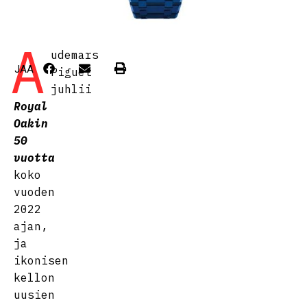
A
udemars
JAA
Piguet
juhlii
Royal
Oakin
50
vuotta
koko
vuoden
2022
ajan,
ja
ikonisen
kellon
uusien