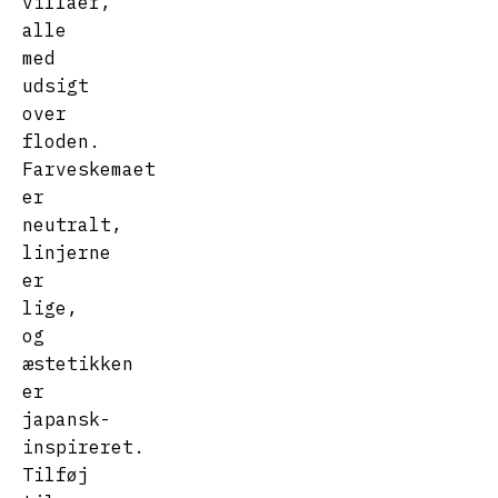
villaer,
alle
med
udsigt
over
floden.
Farveskemaet
er
neutralt,
linjerne
er
lige,
og
æstetikken
er
japansk-
inspireret.
Tilføj