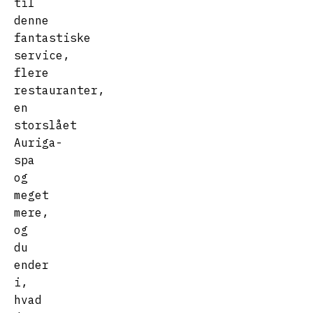
til
denne
fantastiske
service,
flere
restauranter,
en
storslået
Auriga-
spa
og
meget
mere,
og
du
ender
i,
hvad