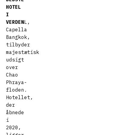
HOTEL
I
VERDEN
L,
Capella
Bangkok,
tilbyder
majestætisk
udsigt
over
Chao
Phraya-
floden.
Hotellet,
der
åbnede
i
2020,