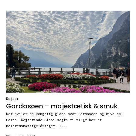
Rejser
Gardasøen – majestætisk & smuk
Der hviler en kongelig glans over Gardasøen og Riva del
Garda. Kejserinde Sissi søgte tilflugt her af
helbredsmæssige årsager. I...