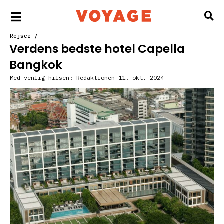
Rejser
/
Verdens bedste hotel Capella
Bangkok
Med venlig hilsen:
Redaktionen
11. okt. 2024