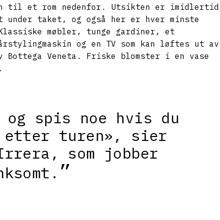
n til et rom nedenfor. Utsikten er imidlertid
t under taket, og også her er hver minste
Klassiske møbler, tunge gardiner, et
årstylingmaskin og en TV som kan løftes ut av
v Bottega Veneta. Friske blomster i en vase
r.
 og spis noe hvis du
 etter turen», sier
Irrera, som jobber
nksomt.