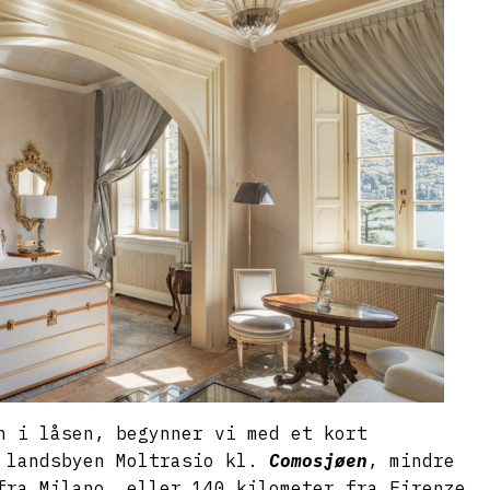
n i låsen, begynner vi med et kort
i landsbyen Moltrasio kl.
Comosjøen
, mindre
fra Milano, eller 140 kilometer fra Firenze.