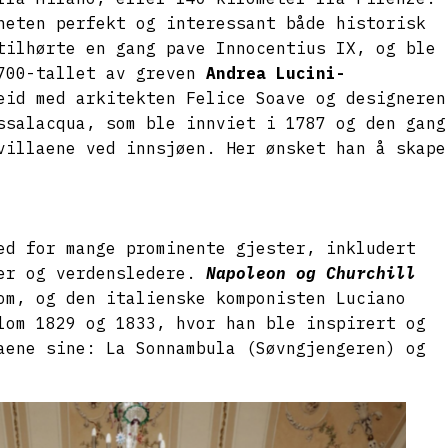
heten perfekt og interessant både historisk
tilhørte en gang pave Innocentius IX, og ble
1700-tallet av greven
Andrea Lucini-
eid med arkitekten Felice Soave og designeren
ssalacqua, som ble innviet i 1787 og den gang
villaene ved innsjøen. Her ønsket han å skape
ed for mange prominente gjester, inkludert
ter og verdensledere.
Napoleon og Churchill
om, og den italienske komponisten Luciano
lom 1829 og 1833, hvor han ble inspirert og
aene sine: La Sonnambula (Søvngjengeren) og