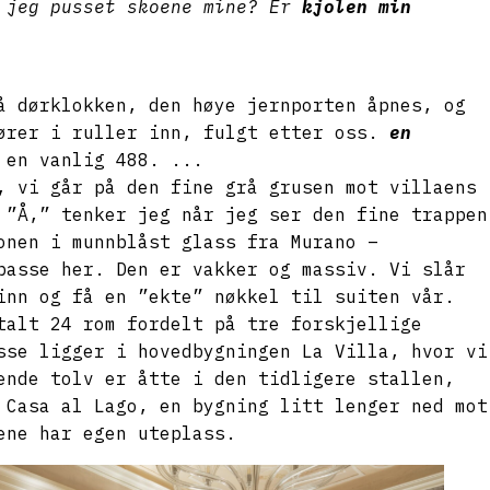
 jeg pusset skoene mine? Er
kjolen min
å dørklokken, den høye jernporten åpnes, og
ører i ruller inn, fulgt etter oss.
en
 en vanlig 488. ...
, vi går på den fine grå grusen mot villaens
 ”Å,” tenker jeg når jeg ser den fine trappen
onen i munnblåst glass fra Murano –
passe her. Den er vakker og massiv. Vi slår
inn og få en ”ekte” nøkkel til suiten vår.
talt 24 rom fordelt på tre forskjellige
sse ligger i hovedbygningen La Villa, hvor vi
ende tolv er åtte i den tidligere stallen,
 Casa al Lago, en bygning litt lenger ned mot
mene har egen uteplass.