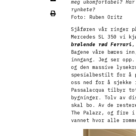
meg ukomfortabel? Har
rynkete?
Foto: Ruben Oritz
Sjåføren vår ringer p
Mercedes SL 350 vi kj
brølende rød Ferrari
,
Bagene våre bæres inn
inngang. Jeg ser opp.
og den massive lysekr
spesialbestilt for å 
oss ned for å sjekke 
Passalacqua tilbyr to
bygninger. Tolv av di
skal bo. Av de rester
The Palazz, og fire i
vannet hvor alle rom