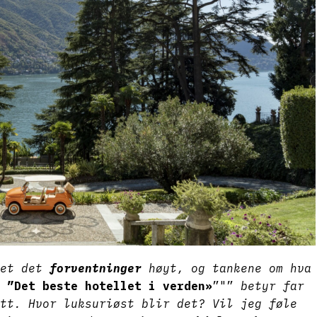
det det
forventninger
høyt, og tankene om hva
m
”Det beste hotellet i verden»
”"”
betyr far
tt. Hvor luksuriøst blir det? Vil jeg føle