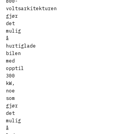
800-
voltsarkitekturen
gjør
det
mulig
å
hurtiglade
bilen
med
opptil
300
kW,
noe
som
gjør
det
mulig
å