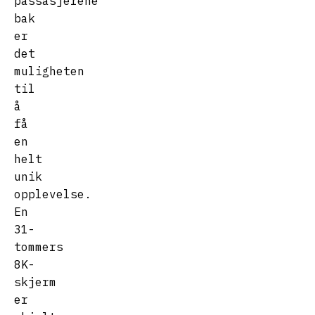
passasjerene
bak
er
det
muligheten
til
å
få
en
helt
unik
opplevelse.
En
31-
tommers
8K-
skjerm
er