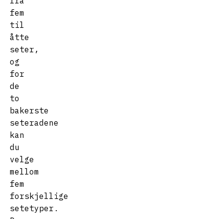
fra
fem
til
åtte
seter,
og
for
de
to
bakerste
seteradene
kan
du
velge
mellom
fem
forskjellige
setetyper.