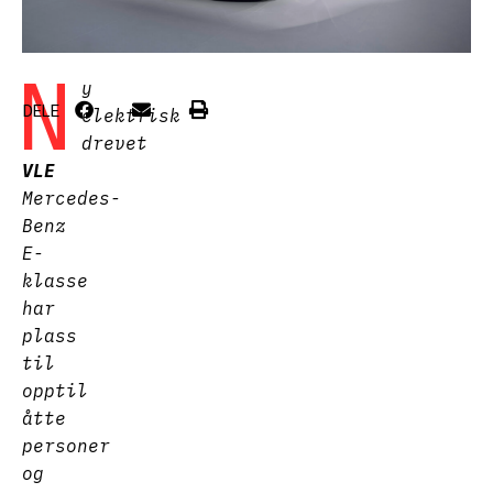
N
y
DELE
elektrisk
drevet
VLE
Mercedes-
Benz
E-
klasse
har
plass
til
opptil
åtte
personer
og