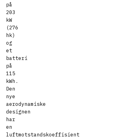
på
203
kW
(276
hk)
og
et
batteri
på
115
kWh.
Den
nye
aerodynamiske
designen
har
en
luftmotstandskoeffisient