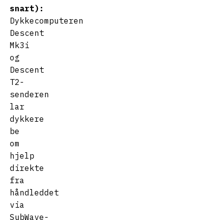
snart):
Dykkecomputeren
Descent
Mk3i
og
Descent
T2-
senderen
lar
dykkere
be
om
hjelp
direkte
fra
håndleddet
via
SubWave-