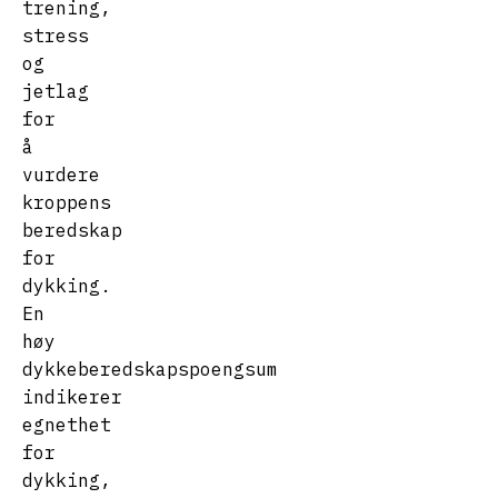
trening,
stress
og
jetlag
for
å
vurdere
kroppens
beredskap
for
dykking.
En
høy
dykkeberedskapspoengsum
indikerer
egnethet
for
dykking,