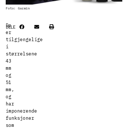
Foto: Garmin
De
DELE
er
tilgjengelige
i
størrelsene
43
mm
og
51
mm,
og
har
imponerende
funksjoner
som