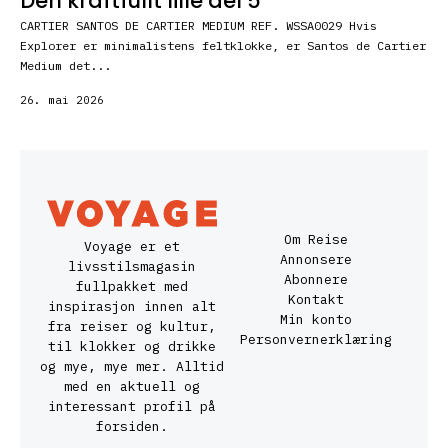
Den kraftfullt lille del 5
CARTIER SANTOS DE CARTIER MEDIUM REF. WSSA0029 Hvis
Explorer er minimalistens feltklokke, er Santos de Cartier
Medium det...
26. mai 2026
Om Reise
Voyage er et
Annonsere
livsstilsmagasin
Abonnere
fullpakket med
Kontakt
inspirasjon innen alt
Min konto
fra reiser og kultur,
Personvernerklæring
til klokker og drikke
og mye, mye mer. Alltid
med en aktuell og
interessant profil på
forsiden.