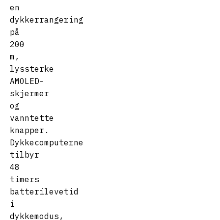
en
dykkerrangering
på
200
m,
lyssterke
AMOLED-
skjermer
og
vanntette
knapper.
Dykkecomputerne
tilbyr
48
timers
batterilevetid
i
dykkemodus,