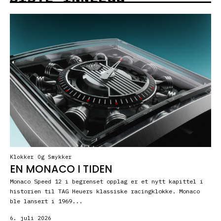
Klokker Og Smykker
EN MONACO I TIDEN
Monaco Speed 12 i begrenset opplag er et nytt kapittel i
historien til TAG Heuers klassiske racingklokke. Monaco
ble lansert i 1969...
6. juli 2026