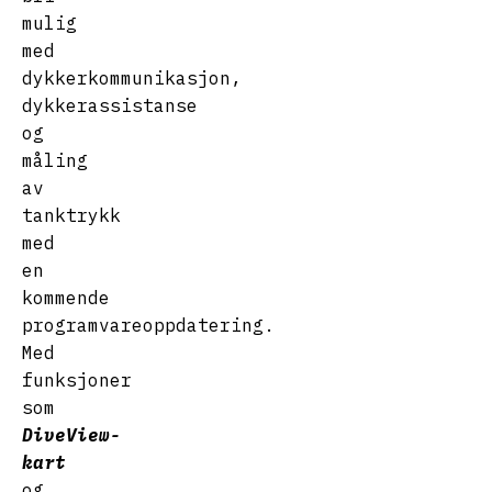
mulig
med
dykkerkommunikasjon,
dykkerassistanse
og
måling
av
tanktrykk
med
en
kommende
programvareoppdatering.
Med
funksjoner
som
DiveView-
kart
og