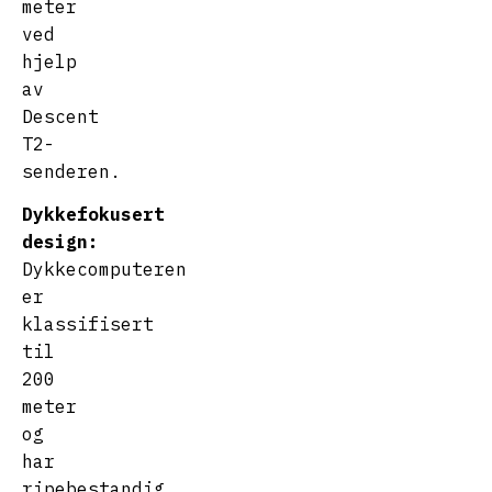
meter
ved
hjelp
av
Descent
T2-
senderen.
Dykkefokusert
design:
Dykkecomputeren
er
klassifisert
til
200
meter
og
har
ripebestandig