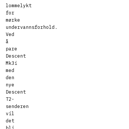
lommelykt
for
mørke
undervannsforhold.
Ved
å
pare
Descent
Mk3i
med
den
nye
Descent
T2-
senderen
vil
det
bli