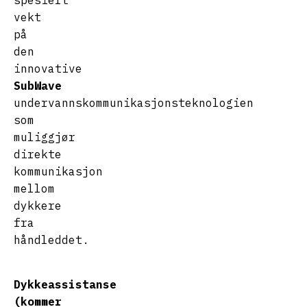
spesielt
vekt
på
den
innovative
SubWave
undervannskommunikasjonsteknologien
som
muliggjør
direkte
kommunikasjon
mellom
dykkere
fra
håndleddet.
Dykkeassistanse
(kommer