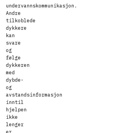
undervannskommunikasjon.
Andre
tilkoblede
dykkere
kan
svare
og
følge
dykkeren
med
dybde-
og
avstandsinformasjon
inntil
hjelpen
ikke
lenger
er