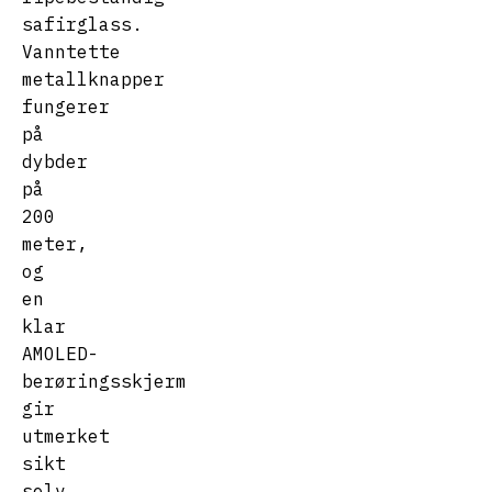
safirglass.
Vanntette
metallknapper
fungerer
på
dybder
på
200
meter,
og
en
klar
AMOLED-
berøringsskjerm
gir
utmerket
sikt
selv