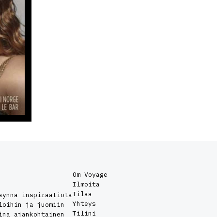
Om Voyage
Ilmoita
Tilaa
äynnä inspiraatiota
Yhteys
loihin ja juomiin
Tilini
ina ajankohtainen