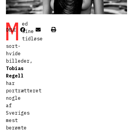
M
ed
DELE
sine
tidløse
sort-
hvide
billeder,
Tobias
Regell
har
portrætteret
nogle
af
Sveriges
mest
berømte