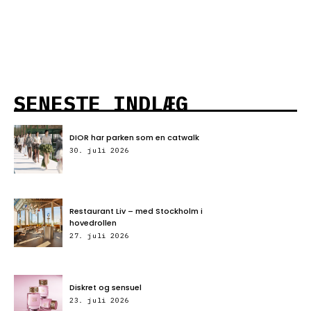
19.
april
2026.
SENESTE INDLÆG
DIOR har parken som en catwalk
30. juli 2026
Restaurant Liv – med Stockholm i
hovedrollen
27. juli 2026
Diskret og sensuel
23. juli 2026