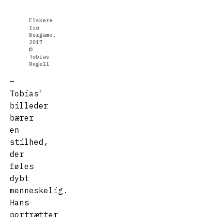
Elskere
fra
Bergamo,
2017
©
Tobias
Regell
–
Tobias'
billeder
bærer
en
stilhed,
der
føles
dybt
menneskelig.
Hans
portrætter