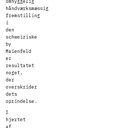
omhyggelig
håndværksmæssig
fremstilling
i
den
schweiziske
by
Maienfeld
er
resultatet
noget,
der
overskrider
dets
oprindelse.
I
hjertet
af