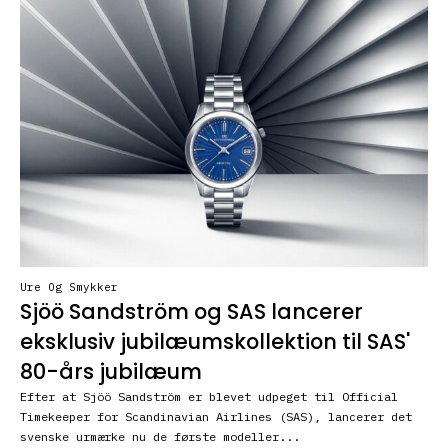
Ure Og Smykker
Sjöö Sandström og SAS lancerer
eksklusiv jubilæumskollektion til SAS'
80-års jubilæum
Efter at Sjöö Sandström er blevet udpeget til Official
Timekeeper for Scandinavian Airlines (SAS), lancerer det
svenske urmærke nu de første modeller...