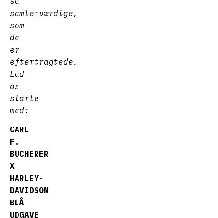
så
samlerværdige,
som
de
er
eftertragtede.
Lad
os
starte
med:
CARL
F.
BUCHERER
X
HARLEY-
DAVIDSON
BLÅ
UDGAVE