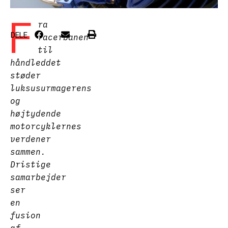
F
ra
DELE
racerbanen
til
håndleddet
støder
luksusurmagerens
og
højtydende
motorcyklernes
verdener
sammen.
Dristige
samarbejder
ser
en
fusion