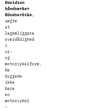
Davidson
håndværker
Bündnerbike
,
søgte
at
legemliggøre
overdådighed
i
ur-
og
motorcykelform.
De
byggede
ikke
bare
en
motorcykel
–