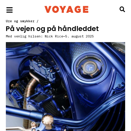
Ure og smykker
/
På vejen og på håndleddet
Med venlig hilsen:
Nick Rice
5. august 2025