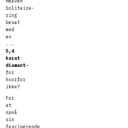
Heaven
Solitaire-
ring
besat
med
en
...
5,4
karat
diamant
–
for
hvorfor
ikke?
For
at
opnå
sin
fascinerende