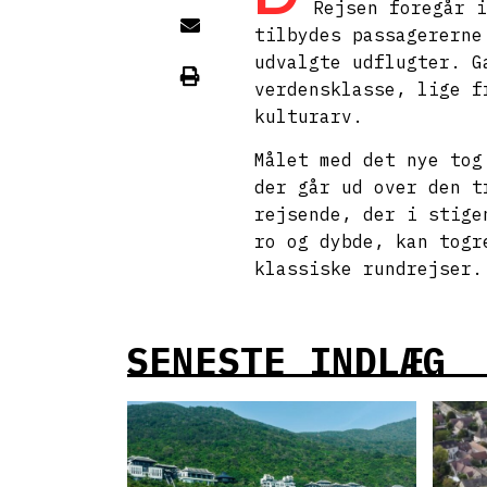
Rejsen foregår i
tilbydes passagererne
udvalgte udflugter. G
verdensklasse, lige f
kulturarv.
Målet med det nye tog
der går ud over den t
rejsende, der i stige
ro og dybde, kan togr
klassiske rundrejser.
SENESTE INDLÆG