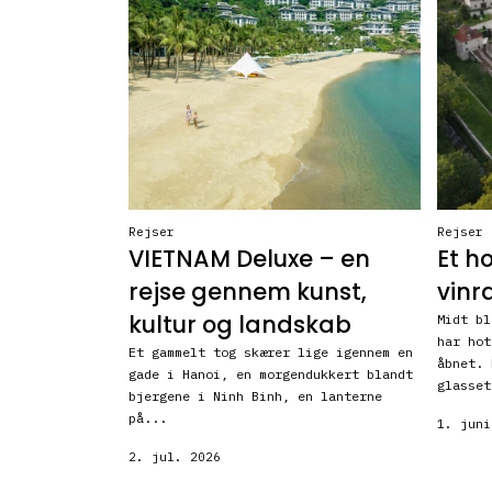
Rejser
Rejser
VIETNAM Deluxe – en
Et h
rejse gennem kunst,
vinr
kultur og landskab
Midt bl
har hot
Et gammelt tog skærer lige igennem en
åbnet. 
gade i Hanoi, en morgendukkert blandt
glasset
bjergene i Ninh Binh, en lanterne
på...
1. juni
2. jul. 2026