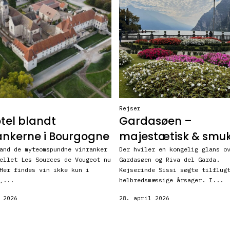
Rejser
otel blandt
Gardasøen –
ankerne i Bourgogne
majestætisk & smu
and de myteomspundne vinranker
Der hviler en kongelig glans o
ellet Les Sources de Vougeot nu
Gardasøen og Riva del Garda.
Her findes vin ikke kun i
Kejserinde Sissi søgte tilflug
,...
helbredsmæssige årsager. I...
 2026
28. april 2026