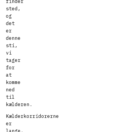
finder
sted,
og
det
er
denne
sti,
vi
tager
for
at
komme
ned
til
kælderen.
Kælderkorridorerne
er
lange,