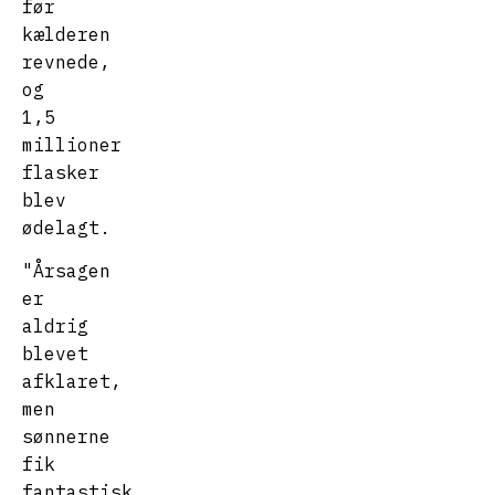
før
kælderen
revnede,
og
1,5
millioner
flasker
blev
ødelagt.
"Årsagen
er
aldrig
blevet
afklaret,
men
sønnerne
fik
fantastisk