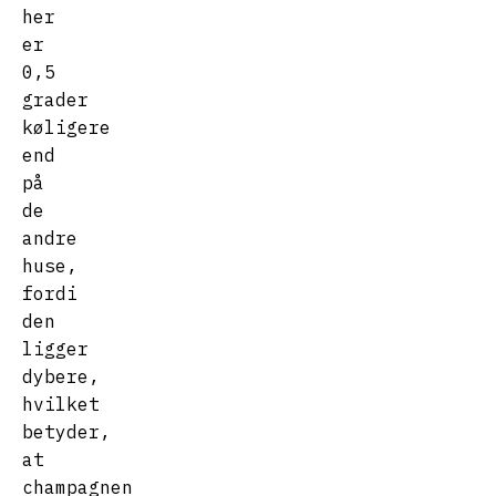
her
er
0,5
grader
køligere
end
på
de
andre
huse,
fordi
den
ligger
dybere,
hvilket
betyder,
at
champagnen