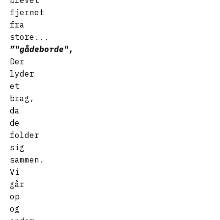
fjernet
fra
store...
”"gådeborde",
Der
lyder
et
brag,
da
de
folder
sig
sammen.
Vi
går
op
og