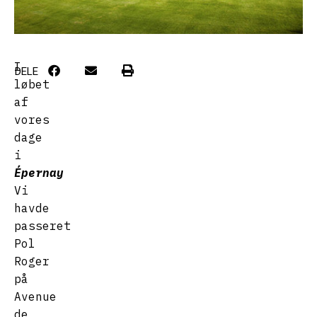
I
DELE
løbet
af
vores
dage
i
Épernay
Vi
havde
passeret
Pol
Roger
på
Avenue
de