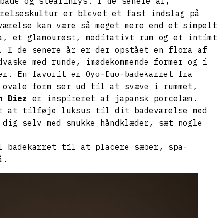
bade og stearinlys. I de senere år,
relseskultur er blevet et fast indslag på
værelse kan være så meget mere end et simpelt
a, et glamourøst, meditativt rum og et intimt
. I de senere år er der opstået en flora af
dvaske med runde, imødekommende former og i
er. En favorit er Oyo-Duo-badekarret fra
 ovale form ser ud til at svæve i rummet,
n Diez
er inspireret af japansk porcelæn.
t at tilføje luksus til dit badeværelse med
 dig selv med smukke håndklæder, sæt nogle
l badekarret til at placere sæber, spa-
å.