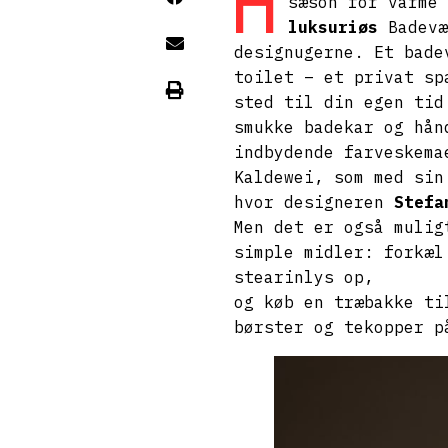
H
sæson for varme 
luksuriøs
Badevæ
designugerne. Et bade
toilet – et privat sp
sted til din egen tid
smukke badekar og hån
indbydende farveskema
Kaldewei, som med sin
hvor designeren
Stefa
Men det er også mulig
simple midler: forkæl
stearinlys op,
og køb en træbakke ti
børster og tekopper p