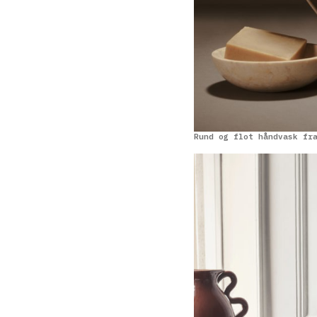
Rund og flot håndvask fr