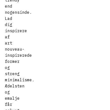
trendy
end
nogensinde.
Lad
dig
inspirere
af
art
nouveau-
inspirerede
former
og
streng
minimalisme.
Ædelsten
og
emalje
får