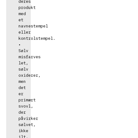
deres 
produkt 
med 
et 
navnestempel 
eller 
kontrolstempel. 
• 
Sølv 
misfarves 
let, 
sølv 
oxiderer, 
men 
det 
er 
primært 
svovl, 
der 
påvirker 
sølvet, 
ikke 
ilt. 