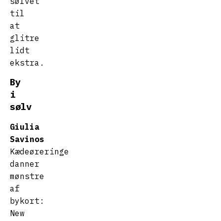
sølvet
til
at
glitre
lidt
ekstra.
By
i
sølv
Giulia
Savinos
Kædeøreringe
danner
mønstre
af
bykort:
New